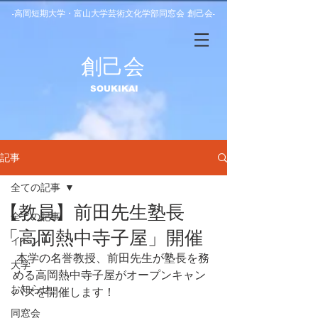
-高岡短期大学・富山大学芸術文化学部同窓会 創己会-
​創己会
​SOUKIKAI
記事
全ての記事
【教員】前田先生塾長
全ての記事
「高岡熱中寺子屋」開催
イベント
 本学の名誉教授、前田先生が塾長を務
大学
める高岡熱中寺子屋がオープンキャン
お知らせ
パスを開催します！
同窓会