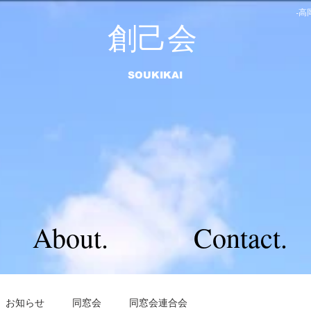
-
​創己会
​SOUKIKAI
About.
Contact.
お知らせ
同窓会
同窓会連合会