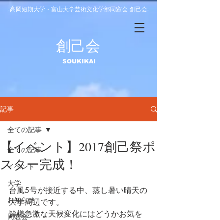
-高岡短期大学・富山大学芸術文化学部同窓会 創己会-
​創己会
​SOUKIKAI
記事
全ての記事
【イベント】2017創己祭ポ
全ての記事
スター完成！
イベント
大学
台風5号が接近する中、蒸し暑い晴天の
お知らせ
大学周辺です。
皆様急激な天候変化にはどうかお気を
同窓会