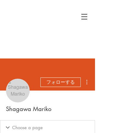
-高岡短期大学・富山大学芸術文化学部同窓会 創己会-
​創己会
​SOUKIKAI
その他
フォローする
Shagawa Mariko