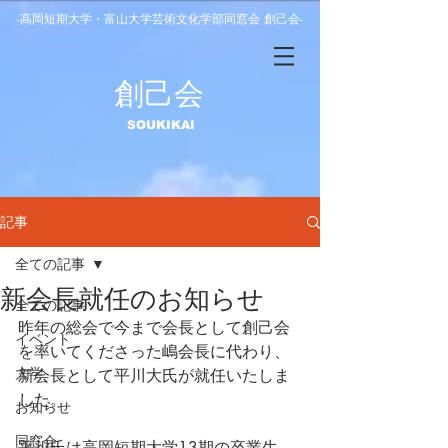
-高岡短期大学・富山大学芸術文化学部同窓会 創己会-
​創己会
​SOUKIKAI
記事
全ての記事
新会長就任のお知らせ
全ての記事
昨年の総会で今まで会長として創己会
イベント
を率いてくださった嶋会長に代わり、
大学
新会長として平川大氏が就任いたしま
した。
お知らせ
同窓会
平川氏は高岡短期大学13期の卒業生