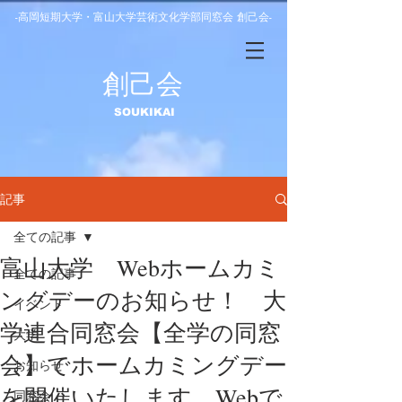
-高岡短期大学・富山大学芸術文化学部同窓会 創己会-
​創己会
​SOUKIKAI
記事
全ての記事
富山大学 Webホームカミ
全ての記事
ングデーのお知らせ！ 大
イベント
学連合同窓会【全学の同窓
大学
会】でホームカミングデー
お知らせ
を開催いたします。Webで
同窓会