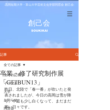
-高岡短期大学・富山大学芸術文化学部同窓会 創己会-
​創己会
​SOUKIKAI
記事
全ての記事
卒業・修了研究制作展
全ての記事
「GEIBUN13」
イベント
昨日、北陸で「春一番」が吹いたと発
大学
表されましたが、今日の高岡は雪が降
お知らせ
り、中庭も少し白くなって、まだまだ
寒い日々です。
同窓会