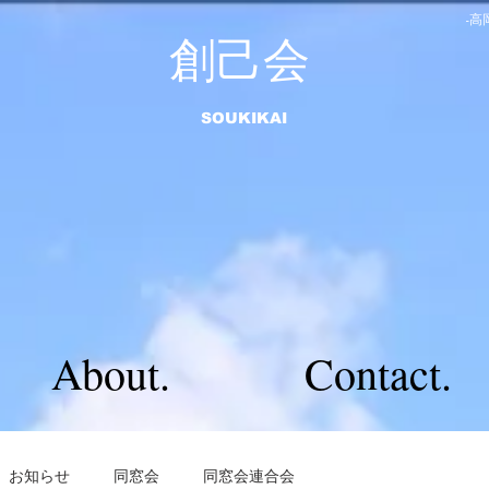
-
​創己会
​SOUKIKAI
About.
Contact.
お知らせ
同窓会
同窓会連合会