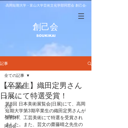
-高岡短期大学・富山大学芸術文化学部同窓会 創己会-
​創己会
​SOUKIKAI
記事
全ての記事
【卒業生】織田定男さん
全ての記事
日展にて特選受賞！
イベント
第8回 日本美術展覧会(日展)にて、高岡
大学
短期大学第3期卒業生の織田定男さんが
お知らせ
第四科、工芸美術にて特選を受賞され
ました。また、芸文の齋藤晴之先生の
同窓会