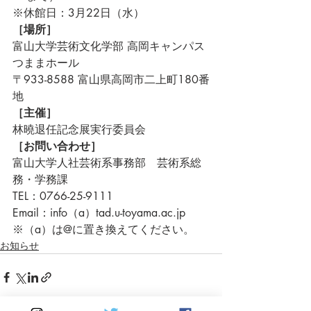
※休館日：3月22日（水）
［場所］
富山大学芸術文化学部 高岡キャンパス 
つままホール
〒933-8588 富山県高岡市二上町180番
地
［主催］ 
林曉退任記念展実行委員会
［お問い合わせ］
富山大学人社芸術系事務部　芸術系総
務・学務課
TEL：0766-25-9111
Email：info（a）tad.u-toyama.ac.jp　
※（a）は@に置き換えてください。
お知らせ