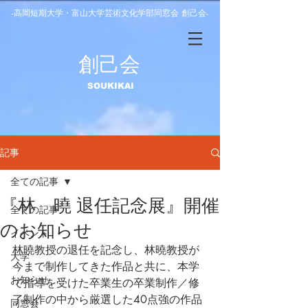
-高岡短期大学・富山大学芸術文化学部同窓会 創己会-
​創己会
​SOUKIKAI
記事
全ての記事
『林 曉 退任記念展』開催
全ての記事
のお知らせ
イベント
林曉教授の退任を記念し、林曉教授が
大学
今まで制作してきた作品と共に、本学
お知らせ
で指導を受けた卒業生の卒業制作／修
了制作の中から厳選した40点強の作品
同窓会