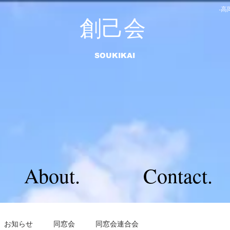
-
​創己会
​SOUKIKAI
About.
Contact.
お知らせ
同窓会
同窓会連合会