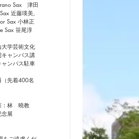
rano Sax　津田
o Sax 近藤瑛美, 
one Sax 笹尾淳
山大学芸術文化
岡キャンパス講
キャンパス駐車
 
（先着400名
催：林　曉教
念展 
場をご遠慮くだ