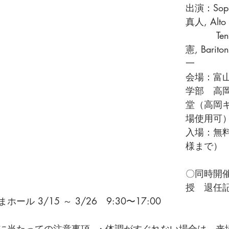
出演：Sop
真人, Alt
          Tenor Sax 小林正
憲, Barit
一 
会場：富
学部　高
堂（高岡
場使用可）
入場：無料
様まで）
〇同時開
授　退任記
ル 3/15 ～ 3/26　9:30〜17:00　
に当たっての注意事項  ・体調がすぐれない場合は、来