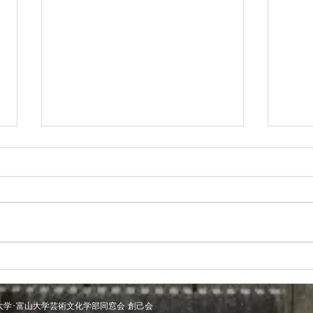
『同窓会』のお知らせ
富山
(2026/2/28開催)
みだ
岡短期大学･富山大学芸術文化学部同窓会 創己会